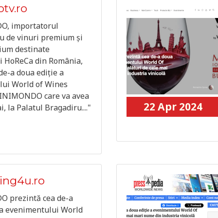
otv.ro
, importatorul
 de vinuri premium și
ium destinate
i HoReCa din România,
de-a doua ediție a
ui World of Wines
INIMONDO care va avea
22 Apr 2024
i, la Palatul Bragadiru...."
sing4u.ro
 prezintă cea de-a
 a evenimentului World