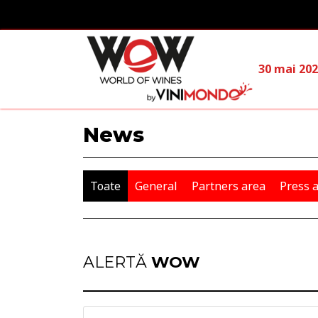
Skip to main content
30 mai 20
News
Toate
General
Partners area
Press 
ALERTĂ
WOW