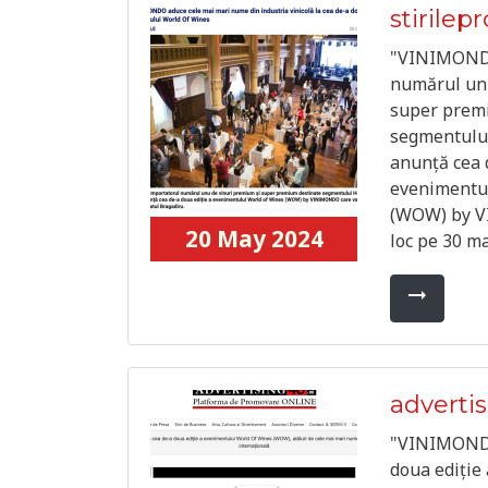
stirilepr
"VINIMONDO
numărul unu
super prem
segmentulu
anunță cea 
evenimentul
(WOW) by V
20 May 2024
loc pe 30 ma
arrow_right_alt
adverti
"VINIMONDO
doua ediție