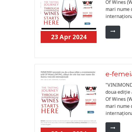
Of Wines (W
mari nume d
internaționa
arrow_right_alt
23 Apr 2024
e-femei
"VINIMONDO
doua ediție
Of Wines (W
mari nume d
internaționa
arrow_right_alt