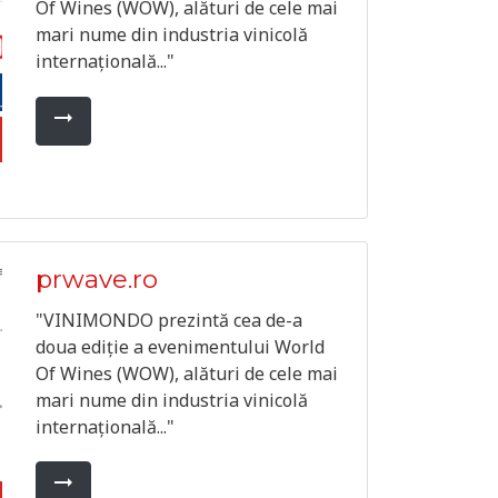
Of Wines (WOW), alături de cele mai
mari nume din industria vinicolă
internațională..."
arrow_right_alt
prwave.ro
"VINIMONDO prezintă cea de-a
doua ediție a evenimentului World
Of Wines (WOW), alături de cele mai
mari nume din industria vinicolă
internațională..."
arrow_right_alt