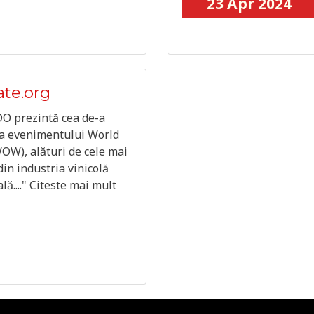
23 Apr 2024
ate.org
 prezintă cea de-a
 a evenimentului World
OW), alături de cele mai
in industria vinicolă
lă...." Citeste mai mult