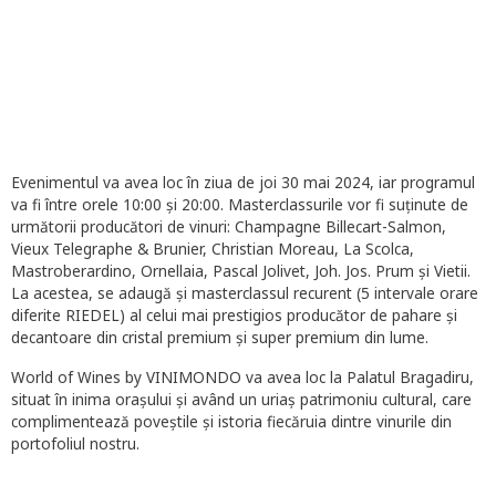
Evenimentul va avea loc în ziua de joi 30 mai 2024, iar programul
va fi între orele 10:00 și 20:00. Masterclassurile vor fi suținute de
următorii producători de vinuri: Champagne Billecart-Salmon,
Vieux Telegraphe & Brunier, Christian Moreau, La Scolca,
Mastroberardino, Ornellaia, Pascal Jolivet, Joh. Jos. Prum și Vietii.
La acestea, se adaugă și masterclassul recurent (5 intervale orare
diferite RIEDEL) al celui mai prestigios producător de pahare și
decantoare din cristal premium și super premium din lume.
World of Wines by VINIMONDO va avea loc la Palatul Bragadiru,
situat în inima orașului și având un uriaș patrimoniu cultural, care
complimentează poveștile și istoria fiecăruia dintre vinurile din
portofoliul nostru.