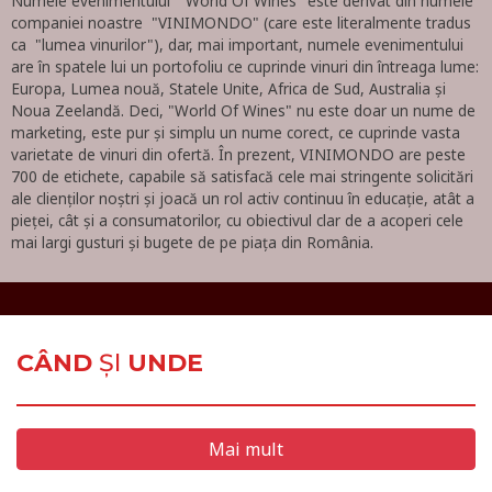
Numele evenimentului "World Of Wines" este derivat din numele
companiei noastre "VINIMONDO" (care este literalmente tradus
ca "lumea vinurilor"), dar, mai important, numele evenimentului
are în spatele lui un portofoliu ce cuprinde vinuri din întreaga lume:
Europa, Lumea nouă, Statele Unite, Africa de Sud, Australia și
Noua Zeelandă. Deci, "World Of Wines" nu este doar un nume de
marketing, este pur și simplu un nume corect, ce cuprinde vasta
varietate de vinuri din ofertă. În prezent, VINIMONDO are peste
700 de etichete, capabile să satisfacă cele mai stringente solicitări
ale clienților noștri și joacă un rol activ continuu în educație, atât a
pieței, cât și a consumatorilor, cu obiectivul clar de a acoperi cele
mai largi gusturi și bugete de pe piața din România.
CÂND
ȘI
UNDE
Mai mult