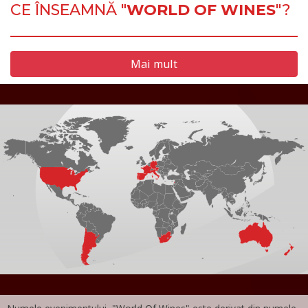
CE ÎNSEAMNĂ "
WORLD OF WINES
"?
Mai mult