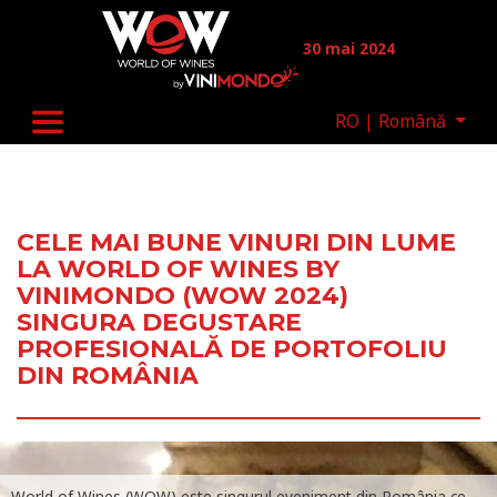
Skip to main content
30 mai 2024
RO | Română
CELE MAI BUNE VINURI DIN LUME
LA WORLD OF WINES BY
VINIMONDO (WOW 2024)
SINGURA DEGUSTARE
PROFESIONALĂ DE PORTOFOLIU
DIN ROMÂNIA
World of Wines (WOW) este singurul eveniment din România ce